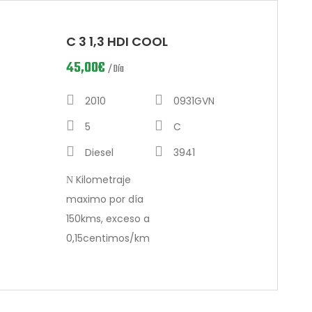
C 3 1,3 HDI COOL
45,00
€
/ Día
2010
0931GVN
5
C
Diesel
3941
Kilometraje
maximo por día
150kms, exceso a
0,15centimos/km