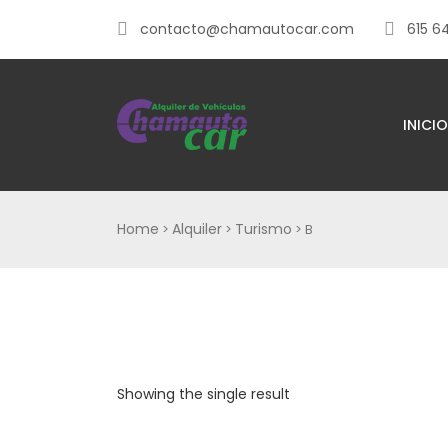
contacto@chamautocar.com
615 6
INICIO
Home
Alquiler
Turismo
>
>
> B
Showing the single result