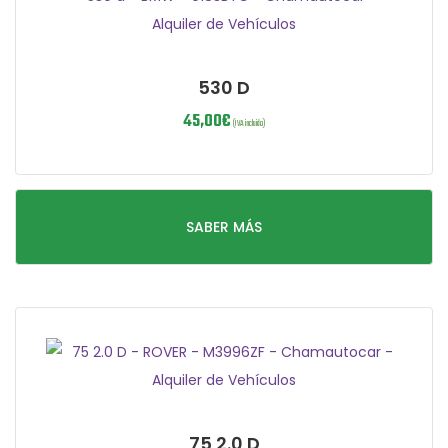
530 D
45,00
€
(IVA incluido)
SABER MÁS
75 2.0 D