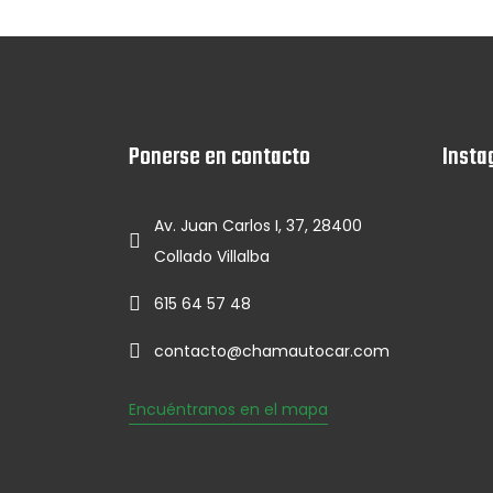
Ponerse en contacto
Insta
Av. Juan Carlos I, 37, 28400
Collado Villalba
615 64 57 48
contacto@chamautocar.com
Encuéntranos en el mapa