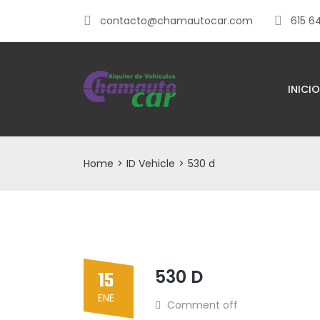
contacto@chamautocar.com
615 6
INICIO
Home
>
ID Vehicle
>
530 d
530 D
15
ENE
Comment off