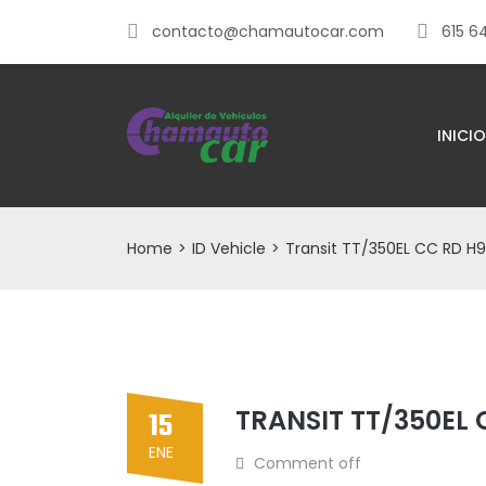
contacto@chamautocar.com
615 6
INICIO
Home
>
ID Vehicle
>
Transit TT/350EL CC RD H
TRANSIT TT/350EL 
15
ENE
Comment off